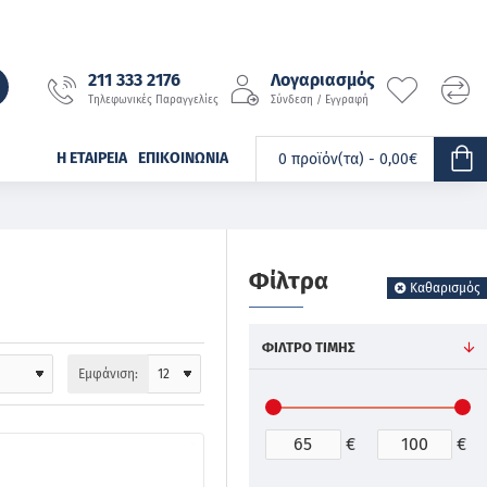
211 333 2176
Λογαριασμός
Τηλεφωνικές Παραγγελίες
Σύνδεση / Εγγραφή
Η ΕΤΑΙΡΕΊΑ
ΕΠΙΚΟΙΝΩΝΊΑ
0 προϊόν(τα) - 0,00€
Φίλτρα
Καθαρισμός
ΦΊΛΤΡΟ ΤΙΜΉΣ
Εμφάνιση:
€
€