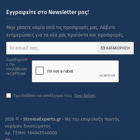
Εγγραφείτε στο Newsletter μας!
Μην χάσετε καμία από τις προσφορές μας. Λάβετε
ενημερώσεις για τα νέα μας προϊόντα και προσφορές.
Το
ΚΑΤΑΧΏΡΗΣΗ
email
σας.
Συμπληρώστ
ε την
επαλήθευση
reCAPTCHA
Έχω διαβάσει και αποδέχομαι τους
Όροι Χρήσης
2026 © •
StromaExperts.gr
• Με την επιφύλαξη παντός
νομίμου δικαιώματος
Αρ. ΓΕΜΗ: 164045540000